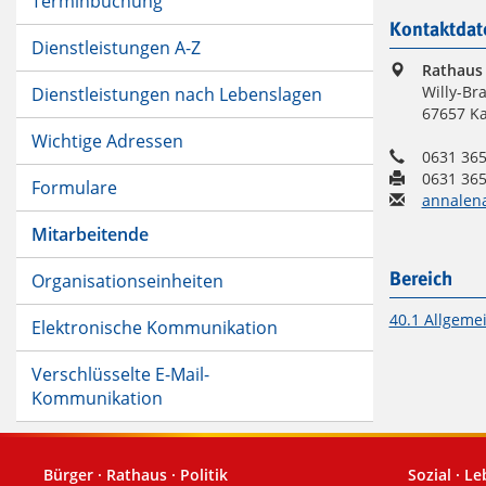
Terminbuchung
Kontaktdat
Dienstleistungen A-Z
Rathaus
Willy-Bra
Dienstleistungen nach Lebenslagen
67657 Ka
Wichtige Adressen
0631 365
0631 365
Formulare
annalen
Mitarbeitende
Organisationseinheiten
Bereich
40.1 Allgeme
Elektronische Kommunikation
Verschlüsselte E-Mail-
Kommunikation
Bürger · Rathaus · Politik
Sozial · L