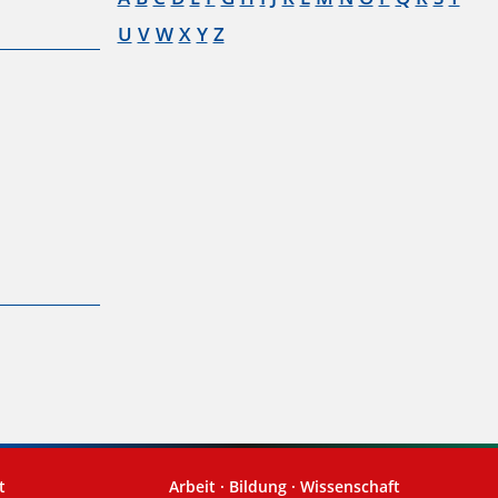
U
V
W
X
Y
Z
t
Arbeit · Bildung · Wissenschaft