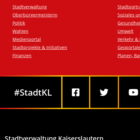
Fußzeile
Stadtverwaltung
Stadtportr
Oberbürgermeisterin
Soziales u
Politik
Gesundhei
Wahlen
Umwelt
Medienportal
Verkehr & 
Stadtprojekte & Initiativen
Geoportal
Finanzen
Planen, B
Social Media
#StadtKL
Stadtverwaltung Kaiserslautern