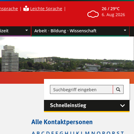
nsprache
Leichte Sprache
26 /
29°C
6. Aug 2026
izeit
Arbeit · Bildung · Wissenschaft
Schnelleinstieg
Alle Kontaktpersonen
A
B
C
D
E
F
G
H
I
J
K
L
M
N
O
P
Q
R
S
T