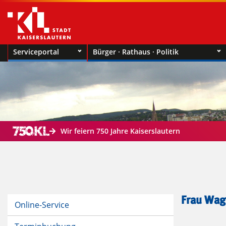
Serviceportal
Bürger · Rathaus · Politik
Wir feiern 750 Jahre Kaiserslautern
Frau Wag
Online-Service