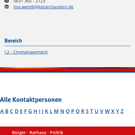
0631 365 - 2723
lisa.wendt@kaiserslautern.de
Bereich
I.2 - Citymanagement
Alle Kontaktpersonen
A
B
C
D
E
F
G
H
I
J
K
L
M
N
O
P
Q
R
S
T
U
V
W
X
Y
Z
Bürger · Rathaus · Politik