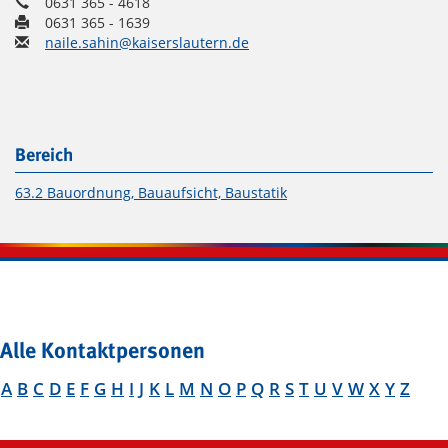
0631 365 - 4618
0631 365 - 1639
naile.sahin@kaiserslautern.de
Bereich
63.2 Bauordnung, Bauaufsicht, Baustatik
Alle Kontaktpersonen
A
B
C
D
E
F
G
H
I
J
K
L
M
N
O
P
Q
R
S
T
U
V
W
X
Y
Z