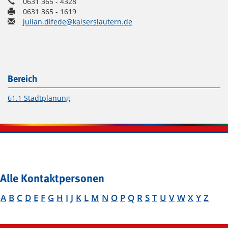
0631 365 - 4328
0631 365 - 1619
julian.difede@kaiserslautern.de
Bereich
61.1 Stadtplanung
Alle Kontaktpersonen
A
B
C
D
E
F
G
H
I
J
K
L
M
N
O
P
Q
R
S
T
U
V
W
X
Y
Z