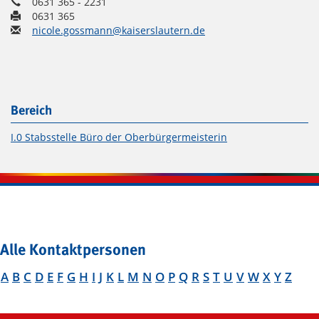
0631 365 - 2231
0631 365
nicole.gossmann@kaiserslautern.de
Bereich
I.0 Stabsstelle Büro der Oberbürgermeisterin
Alle Kontaktpersonen
A
B
C
D
E
F
G
H
I
J
K
L
M
N
O
P
Q
R
S
T
U
V
W
X
Y
Z