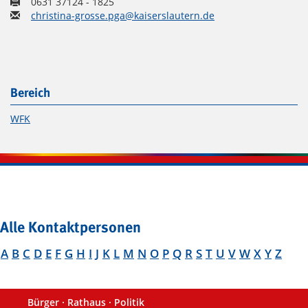
0631 37124 - 1825
christina-grosse.pga@kaiserslautern.de
Bereich
WFK
Alle Kontaktpersonen
A
B
C
D
E
F
G
H
I
J
K
L
M
N
O
P
Q
R
S
T
U
V
W
X
Y
Z
Bürger · Rathaus · Politik