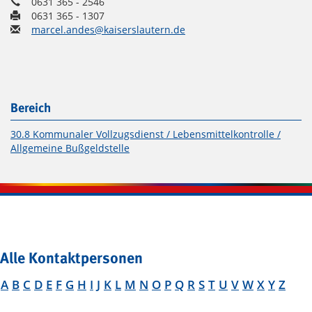
0631 365 - 2546
0631 365 - 1307
marcel.andes@kaiserslautern.de
Bereich
30.8 Kommunaler Vollzugsdienst / Lebensmittelkontrolle /
Allgemeine Bußgeldstelle
Alle Kontaktpersonen
A
B
C
D
E
F
G
H
I
J
K
L
M
N
O
P
Q
R
S
T
U
V
W
X
Y
Z