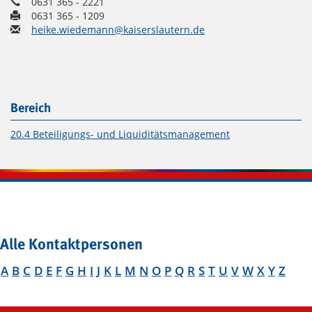
0631 365 - 2221
0631 365 - 1209
heike.wiedemann@kaiserslautern.de
Bereich
20.4 Beteiligungs- und Liquiditätsmanagement
Alle Kontaktpersonen
A
B
C
D
E
F
G
H
I
J
K
L
M
N
O
P
Q
R
S
T
U
V
W
X
Y
Z