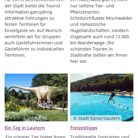
der Stadt bietet die Tourist
nur seltene Tier- und
Information ganzjährig
Pflanzenarten,
attraktive Führungen zu
lichtdurchflutete Mischwälder
festen Terminen für
und romantische
Einzelgäste an. Auf Wunsch
Hügellandschaften, sondern
vermitteln wir für Gruppen
insgesamt auch rund 12.000
auch Gästeführerinnen und
km Wanderwege. Die
Gästeführer zu individuellen
schönsten Touren in
Terminen.
Stadtnähe stellen wir Ihnen
hier vor.
© Stadt Kaiserslautern
Ein Tag in Lautern
Freizeittipps
‚Ein schöner Tag’ bietet Ihnen
Traditionelle Sportarten und