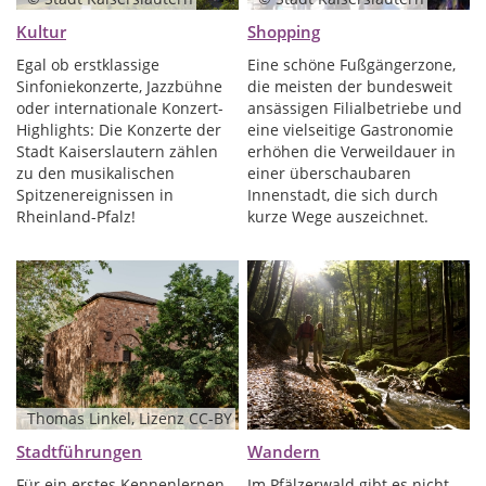
Kultur
Shopping
Egal ob erstklassige
Eine schöne Fußgängerzone,
Sinfoniekonzerte, Jazzbühne
die meisten der bundesweit
oder internationale Konzert-
ansässigen Filialbetriebe und
Highlights: Die Konzerte der
eine vielseitige Gastronomie
Stadt Kaiserslautern zählen
erhöhen die Verweildauer in
zu den musikalischen
einer überschaubaren
Spitzenereignissen in
Innenstadt, die sich durch
Rheinland-Pfalz!
kurze Wege auszeichnet.
Thomas Linkel, Lizenz CC-BY
Stadtführungen
Wandern
Für ein erstes Kennenlernen
Im Pfälzerwald gibt es nicht