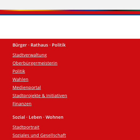
Bürger · Rathaus · Politik
Fußzeile
Stadtverwaltung
Oberbürgermeisterin
Politik
Wahlen
Medienportal
Stadtprojekte & Initiativen
Finanzen
Sozial · Leben · Wohnen
Stadtportrait
Soziales und Gesellschaft