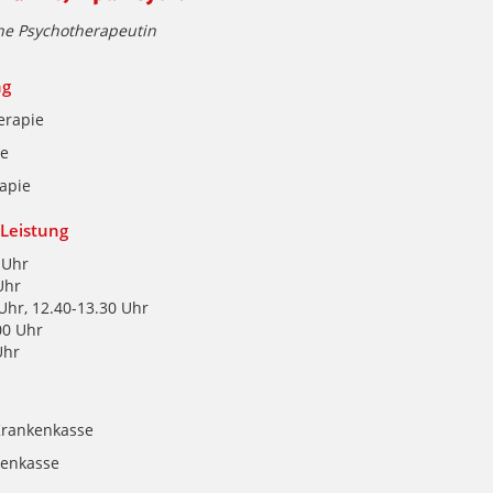
he Psychotherapeutin
ng
erapie
ie
apie
Leistung
 Uhr
Uhr
Uhr, 12.40-13.30 Uhr
00 Uhr
Uhr
Krankenkasse
kenkasse