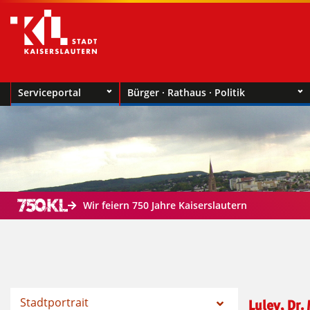
Serviceportal
Bürger · Rathaus · Politik
Wir feiern 750 Jahre Kaiserslautern
Stadtportrait
Luley, Dr.