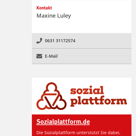
Kontakt
Kontaktinformationen und
Maxine Luley
Weiterführendes
0631 31172574
E-Mail
Sozialplattform.de
Die Sozialplattform unterstützt Sie dabei,