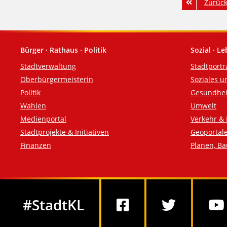
Zurück
Bürger · Rathaus · Politik
Sozial · L
Fußzeile
Stadtverwaltung
Stadtportr
Oberbürgermeisterin
Soziales u
Politik
Gesundhei
Wahlen
Umwelt
Medienportal
Verkehr & 
Stadtprojekte & Initiativen
Geoportal
Finanzen
Planen, B
Social Media
#StadtKL