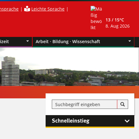
nsprache
Leichte Sprache
13 /
15°C
8. Aug 2026
izeit
Arbeit · Bildung · Wissenschaft
Schnelleinstieg