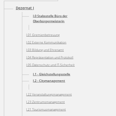
Dezernat I
I.0 Stabsstelle Büro der
Oberbürgermeisterin
I.01 Gremienbetreuung
I.02 Externe Kommunikation
I.03 Bildung und Ehrenamt
I.04 Repräsentation und Protokoll
I.05 Datenschutz und IT-Sicherheit
I.1 - Gleichstellungsstelle
I.2 - Citymanagement
I.22 Veranstaltungsmanagement
I.23 Zentrumsmanagement
I.21 Tourismusmanagement