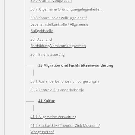
30.6 Kraftfahrzeugwesen
30.7 Allgemeine Ordnungsangelegenheiten
30.8 Kommunaler Vollzugsdienst /
Lebensmittelkontrolle / Allgemeine
Bußgeldstelle
30.I Aus- und
Fortbildung/Versammlungswesen
30.II Innensteuerung
33 Migration und Fachkräfteeinwanderung
33.1 Ausländerbehörde / Einbürgerungen
33.2 Zentrale Ausländerbehörde
41 Kultur
41.1 Allgemeine Verwaltung
41.2 Stadtarchiv / Theodor-Zink-Museum /
Wadgasserhof