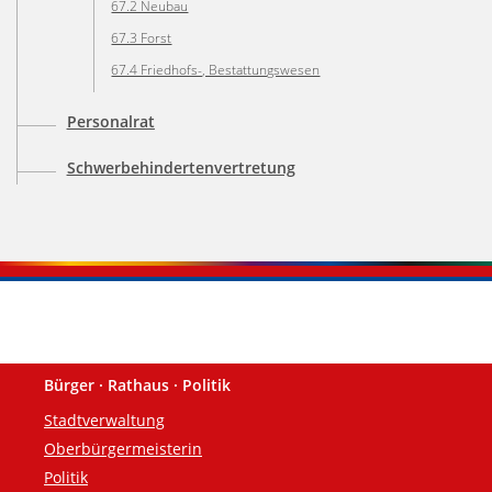
67.2 Neubau
67.3 Forst
67.4 Friedhofs-, Bestattungswesen
Personalrat
Schwerbehindertenvertretung
Bürger · Rathaus · Politik
Fußzeile
Stadtverwaltung
Oberbürgermeisterin
Politik