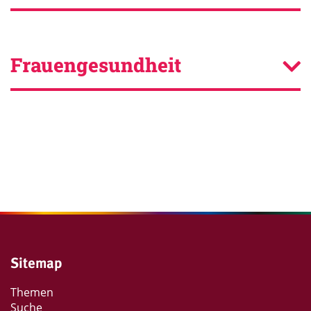
Frauengesundheit
Footer
Sitemap
Themen
Suche