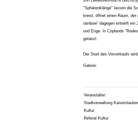
von Liebessehnsucht durchzoge
"Sphärenklänge" lassen die Sc
kreist, öffnet einen Raum, der 
rainbow" dagegen entwirft ein 
und Enge. In Coplands "Rodeo" 
getanzt.
Der Start des Vorverkaufs wir
Galerie:
Veranstalter:
Stadtverwaltung Kaiserslautern
Kultur
Referat Kultur