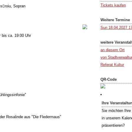
Tickets kaufen
s􀂊roiu, Sopran
Weitere Termine
Sun 18.04.2027 17
 bis ca. 19:00 Uhr
weitere Veransta
an diesem Ort
von Stadtverwaltun
Referat Kultur
QR-Code
ühlingssinfonie"
Ihre Veranstaltu
Sie möchten Ihre 
der Rosalinde aus "Die Fledermaus"
in unserem Kalen
präsentieren?