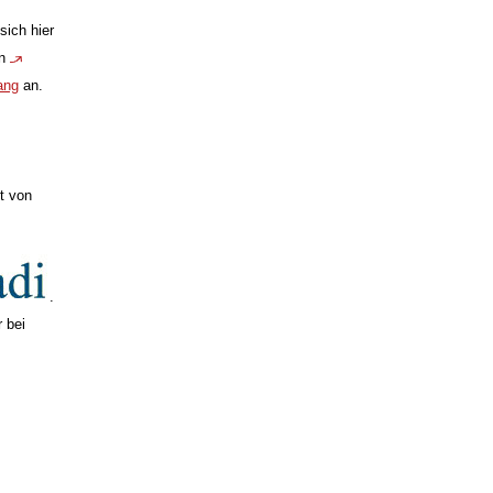
sich hier
en
ang
an.
t von
.
 bei