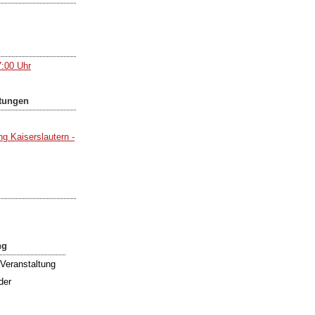
:00 Uhr
ltungen
g Kaiserslautern -
ng
Veranstaltung
der