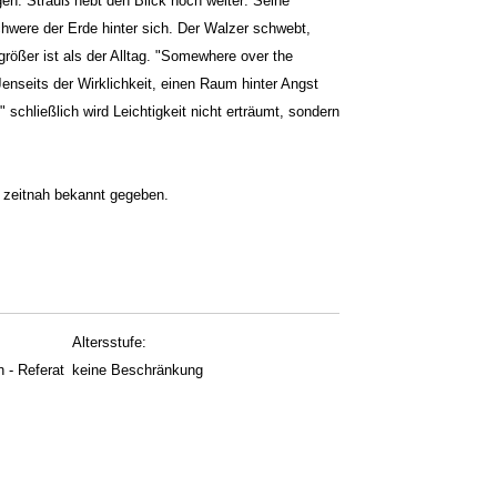
n. Strauß hebt den Blick noch weiter: Seine
hwere der Erde hinter sich. Der Walzer schwebt,
größer ist als der Alltag. "Somewhere over the
Jenseits der Wirklichkeit, einen Raum hinter Angst
schließlich wird Leichtigkeit nicht erträumt, sondern
d zeitnah bekannt gegeben.
Altersstufe:
 - Referat
keine Beschränkung