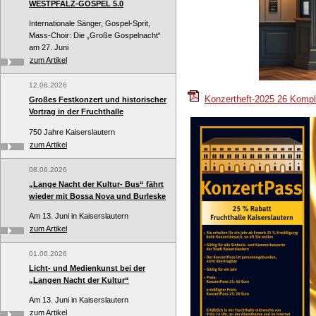
WESTPFALZ-GOSPEL 5.0
Internationale Sänger, Gospel-Sprit,
Mass-Choir: Die „Große Gospelnacht“
am 27. Juni
zum Artikel
12.06.2026
Konzertheft-2025 26 Komp
Großes Festkonzert und historischer
Vortrag in der Fruchthalle
750 Jahre Kaiserslautern
zum Artikel
08.06.2026
„Lange Nacht der Kultur- Bus“ fährt
wieder mit Bossa Nova und Burleske
Am 13. Juni in Kaiserslautern
zum Artikel
01.06.2026
Licht- und Medienkunst bei der
„Langen Nacht der Kultur“
Am 13. Juni in Kaiserslautern
zum Artikel