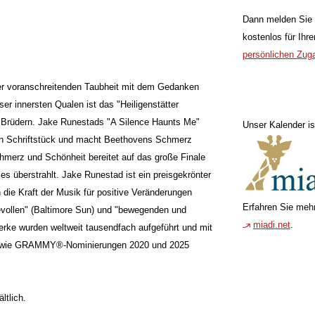
Dann melden Sie 
kostenlos für Ihr
persönlichen Zug
er voranschreitenden Taubheit mit dem Gedanken
er innersten Qualen ist das "Heiligenstätter
e Brüdern. Jake Runestads "A Silence Haunts Me"
Unser Kalender is
en Schriftstück und macht Beethovens Schmerz
hmerz und Schönheit bereitet auf das große Finale
les überstrahlt. Jake Runestad ist ein preisgekrönter
 die Kraft der Musik für positive Veränderungen
Erfahren Sie mehr
ievollen" (Baltimore Sun) und "bewegenden und
miadi.net
.
rke wurden weltweit tausendfach aufgeführt und mit
wie GRAMMY®-Nominierungen 2020 und 2025
ltlich.