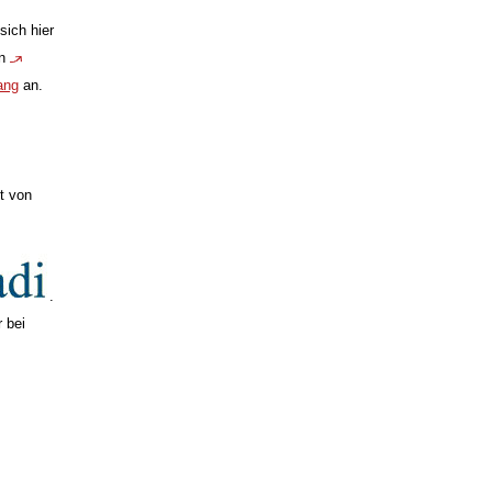
sich hier
en
ang
an.
t von
.
 bei