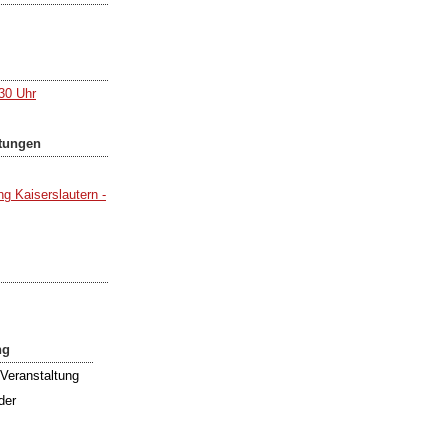
:30 Uhr
ltungen
g Kaiserslautern -
ng
Veranstaltung
der