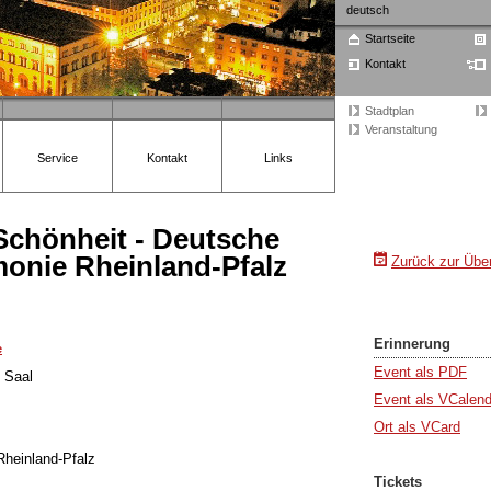
deutsch
Startseite
Kontakt
Stadtplan
Veranstaltung
Service
Kontakt
Links
chönheit - Deutsche
monie Rheinland-Pfalz
Zurück zur Über
Erinnerung
e
Event als PDF
 Saal
Event als VCalend
Ort als VCard
Rheinland-Pfalz
Tickets