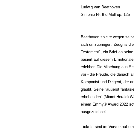
Ludwig van Beethoven
Sinfonie Nr. 9 d-Moll op. 125
Beethoven spielte wegen sein
sich umzubringen. Zeugnis dies
Testament", ein Brief an sein
basiert auf diesem Emotional
erlebbar. Die Mischung aus Sc
vor - die Freude, die danach al
Komponist und Dirigent, der an
glaubt. Seine "äußerst fantas
erhebenden" (Miami Herald) We
einem Emmy® Award 2022 so
ausgezeichnet.
Tickets sind im Vorverkauf erhä