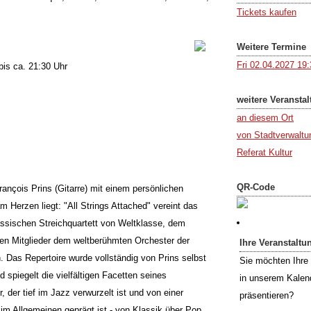
Tickets kaufen
Weitere Termine
Fri 02.04.2027 19
bis ca. 21:30 Uhr
weitere Veransta
an diesem Ort
von Stadtverwaltun
Referat Kultur
QR-Code
ançois Prins (Gitarre) mit einem persönlichen
m Herzen liegt: "All Strings Attached" vereint das
ssischen Streichquartett von Weltklasse, dem
en Mitglieder dem weltberühmten Orchester der
Ihre Veranstaltu
. Das Repertoire wurde vollständig von Prins selbst
Sie möchten Ihre 
 spiegelt die vielfältigen Facetten seines
in unserem Kalen
 der tief im Jazz verwurzelt ist und von einer
präsentieren?
im Allgemeinen geprägt ist - von Klassik über Pop