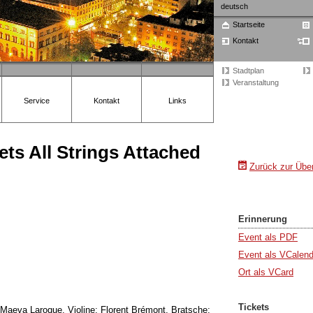
deutsch
Startseite
Kontakt
Stadtplan
Veranstaltung
Service
Kontakt
Links
ts All Strings Attached
Zurück zur Über
Erinnerung
Event als PDF
Event als VCalend
Ort als VCard
Tickets
 Maeva Laroque, Violine; Florent Brémont, Bratsche;