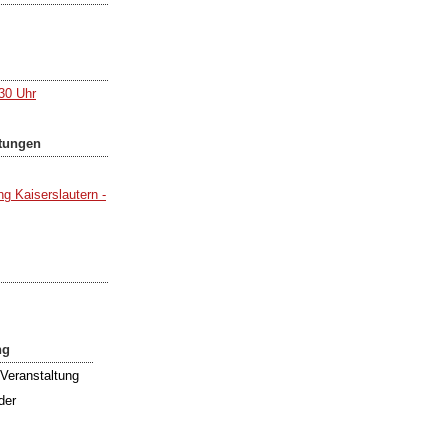
:30 Uhr
ltungen
g Kaiserslautern -
ng
Veranstaltung
der