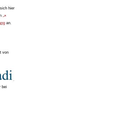
sich hier
en
ang
an.
t von
.
 bei