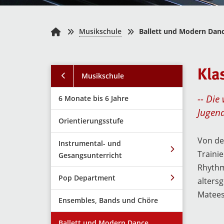
Musikschule
Ballett und Modern Dan
N
Kla
Musikschule
a
v
-- Die
6 Monate bis 6 Jahre
i
Jugend
g
Orientierungsstufe
a
Von den
Instrumental- und
t
Traini
Gesangsunterricht
i
Rhythm
o
Pop Department
altersg
n
Matees
Ensembles, Bands und Chöre
Ballett und Modern Dance