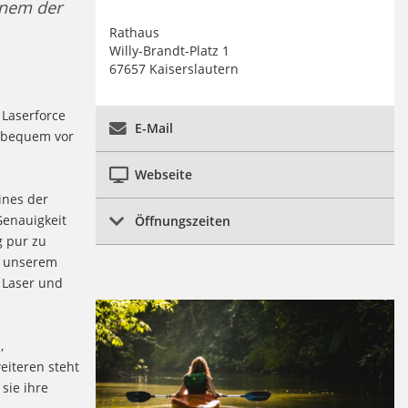
inem der
Rathaus
Willy-Brandt-Platz 1
67657 Kaiserslautern
 Laserforce
E-Mail
e bequem vor
Webseite
ines der
Genauigkeit
Öffnungszeiten
g pur zu
f unserem
 Laser und
,
eiteren steht
sie ihre