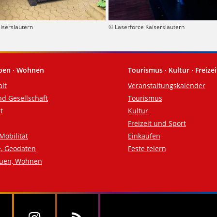
iserslautern
© Laserforce Kaiserslautern
eben · Wohnen
Tourismus · Kultur · Freizei
ait
Veranstaltungskalender
nd Gesellschaft
Tourismus
t
Kultur
Freizeit und Sport
Mobilität
Einkaufen
e, Geodaten
Feste feiern
auen, Wohnen