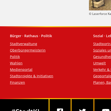
© Laserforce Ka
Bürger · Rathaus · Politik
Sozial · L
Fußzeile
Stadtverwaltung
Stadtportr
Oberbürgermeisterin
Soziales u
Politik
Gesundhei
Wahlen
Umwelt
Medienportal
Verkehr & 
Stadtprojekte & Initiativen
Geoportal
Finanzen
Planen, B
Social Media