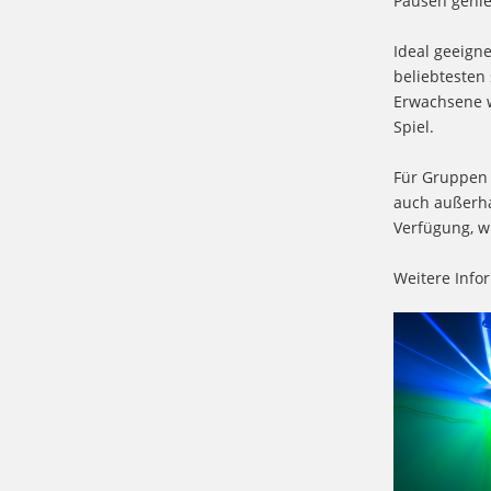
Pausen genie
Ideal geeign
beliebtesten
Erwachsene w
Spiel.
Für Gruppen 
auch außerha
Verfügung, w
Weitere Info