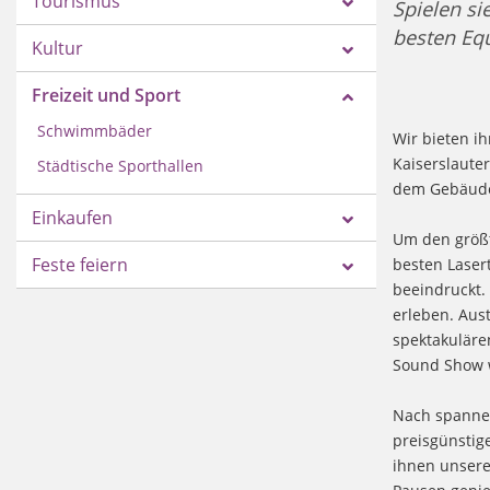
Tourismus
Spielen si
besten Eq
Kultur
Freizeit und Sport
Schwimmbäder
Wir bieten i
Kaiserslaute
Städtische Sporthallen
dem Gebäud
Einkaufen
Um den größt
Feste feiern
besten Laser
beeindruckt. 
erleben. Aus
spektakuläre
Sound Show 
Nach spannen
preisgünstig
ihnen unsere