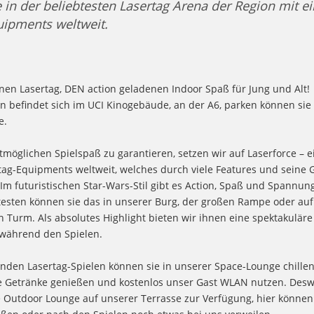
e in der beliebtesten Lasertag Arena der Region mit e
uipments weltweit.
hnen Lasertag, DEN action geladenen Indoor Spaß für Jung und Alt!
rn befindet sich im UCI Kinogebäude, an der A6, parken können si
e.
möglichen Spielspaß zu garantieren, setzen wir auf Laserforce – e
tag-Equipments weltweit, welches durch viele Features und seine 
Im futuristischen Star-Wars-Stil gibt es Action, Spaß und Spannun
testen können sie das in unserer Burg, der großen Rampe oder au
n Turm. Als absolutes Highlight bieten wir ihnen eine spektakuläre
während den Spielen.
den Lasertag-Spielen können sie in unserer Space-Lounge chillen
e Getränke genießen und kostenlos unser Gast WLAN nutzen. Desw
 Outdoor Lounge auf unserer Terrasse zur Verfügung, hier können 