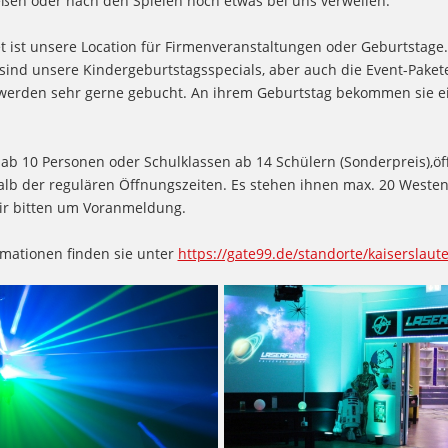
ßen oder nach den Spielen noch etwas bei uns verweilen.
et ist unsere Location für Firmenveranstaltungen oder Geburtstag
 sind unsere Kindergeburtstagsspecials, aber auch die Event-Pakete
erden sehr gerne gebucht. An ihrem Geburtstag bekommen sie ei
ab 10 Personen oder Schulklassen ab 14 Schülern (Sonderpreis),öf
lb der regulären Öffnungszeiten. Es stehen ihnen max. 20 Westen
ir bitten um Voranmeldung.
rmationen finden sie unter
https://gate99.de/standorte/kaiserslaute