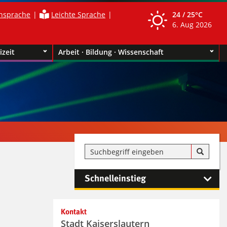
nsprache
Leichte Sprache
24 /
25°C
6. Aug 2026
izeit
Arbeit · Bildung · Wissenschaft
Schnelleinstieg
Kontaktinformationen und
Kontakt
Weiterführendes
Stadt Kaiserslautern