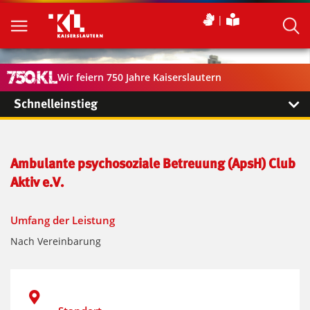
Wir feiern 750 Jahre Kaiserslautern
Schnelleinstieg
Ambulante psychosoziale Betreuung (ApsH) Club
Aktiv e.V.
Umfang der Leistung
Nach Vereinbarung