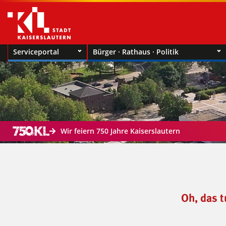
Serviceportal
Bürger · Rathaus · Politik
Wir feiern 750 Jahre Kaiserslautern
Oh, das t