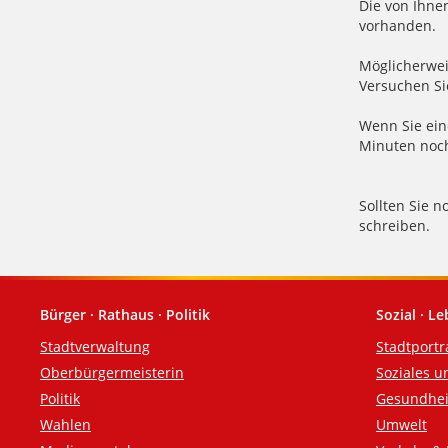
Die von Ihne
vorhanden.
Möglicherwei
Versuchen Si
Wenn Sie eine
Minuten noch
Sollten Sie 
schreiben.
Bürger · Rathaus · Politik
Sozial · L
Fußzeile
Stadtverwaltung
Stadtportr
Oberbürgermeisterin
Soziales u
Politik
Gesundhei
Wahlen
Umwelt