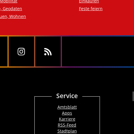
Mobilität
Einkaufen
e, Geodaten
Feste feiern
auen, Wohnen
Service
Amtsblatt
Apps
Karriere
RSS-Feed
Stadtplan