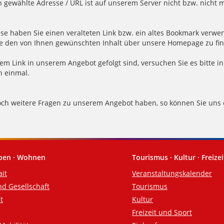
n gewählte Adresse / URL ist auf unserem Server nicht bzw. nicht 
se haben Sie einen veralteten Link bzw. ein altes Bookmark verwe
e den von Ihnen gewünschten Inhalt über unsere Homepage zu fi
m Link in unserem Angebot gefolgt sind, versuchen Sie es bitte in
 einmal.
noch weitere Fragen zu unserem Angebot haben, so können Sie uns
eben · Wohnen
Tourismus · Kultur · Freizei
ait
Veranstaltungskalender
nd Gesellschaft
Tourismus
t
Kultur
Freizeit und Sport