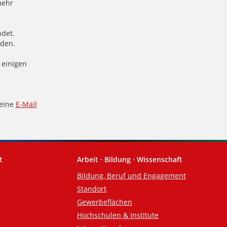
mehr
ndet.
nden.
 einigen
 eine
E-Mail
t
Arbeit · Bildung · Wissenschaft
Bildung, Beruf und Engagement
Standort
Gewerbeflächen
Hochschulen & Institute