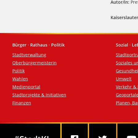
Autor/in:
Pres
Kaiserslauter
Bürger · Rathaus · Politik
Sozial · L
Fußzeile
Stadtverwaltung
Stadtportr
Oberbürgermeisterin
Soziales u
Politik
Gesundhei
Wahlen
Umwelt
Medienportal
Verkehr & 
Stadtprojekte & Initiativen
Geoportal
Finanzen
Planen, B
Social Media