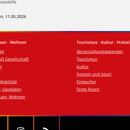
sestelle
n, 11.05.2026
eben · Wohnen
Tourismus · Kultur · Freizei
ait
Veranstaltungskalender
nd Gesellschaft
Tourismus
t
Kultur
Freizeit und Sport
Mobilität
Einkaufen
e, Geodaten
Feste feiern
auen, Wohnen