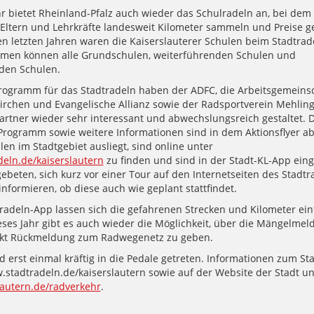
hr bietet Rheinland-Pfalz auch wieder das Schulradeln an, bei dem
 Eltern und Lehrkräfte landesweit Kilometer sammeln und Preise 
en letzten Jahren waren die Kaiserslauterer Schulen beim Stadtrad
ehmen können alle Grundschulen, weiterführenden Schulen und
den Schulen.
ogramm für das Stadtradeln haben der ADFC, die Arbeitsgemeins
Kirchen und Evangelische Allianz sowie der Radsportverein Mehling
Partner wieder sehr interessant und abwechslungsreich gestaltet. 
 Programm sowie weitere Informationen sind in dem Aktionsflyer ab
llen im Stadtgebiet ausliegt, sind online unter
eln.de/kaiserslautern
zu finden und sind in der Stadt-KL-App einge
beten, sich kurz vor einer Tour auf den Internetseiten des Stadtr
nformieren, ob diese auch wie geplant stattfindet.
tradeln-App lassen sich die gefahrenen Strecken und Kilometer ein
eses Jahr gibt es auch wieder die Möglichkeit, über die Mängelmel
ekt Rückmeldung zum Radwegenetz zu geben.
 erst einmal kräftig in die Pedale getreten. Informationen zum St
.stadtradeln.de/kaiserslautern sowie auf der Website der Stadt un
autern.de/radverkehr
.