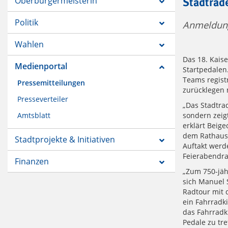
Oberbürgermeisterin
Stadtrade
Politik
Anmeldung
Wahlen
Das 18. Kais
Medienportal
Startpedalen
Teams regist
Pressemitteilungen
zurücklegen 
Presseverteiler
„Das Stadtrad
Amtsblatt
sondern zeig
erklärt Beig
dem Rathausv
Stadtprojekte & Initiativen
Auftakt werde
Feierabendra
Finanzen
„Zum 750-jäh
sich Manuel 
Radtour mit 
ein Fahrradk
das Fahrradki
Pedale zu tr