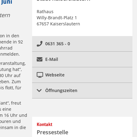
 Juni
Rathaus
tern
Willy-Brandt-Platz 1
67657 Kaiserslautern
on in den
mende in 92
0631 365 - 0
ahrrad
nmelden.
E-Mail
eranstaltung,
utung hat“,
Webseite
30 Uhr auf
geben. Zum
 flott, für
Öffnungszeiten
nt“, freut
s eine
um 16 Uhr und
Touren und
Kontakt
einsam in die
Pressestelle