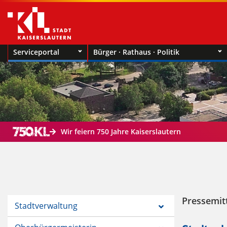
Serviceportal
Bürger · Rathaus · Politik
Wir feiern 750 Jahre Kaiserslautern
Pressemit
Stadtverwaltung