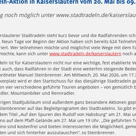
ln-Aktion in Kaiserslautern vom 20. Mai bis 09.
 noch möglich unter www.stadtradeln.de/kaiserslau
erslauterer Stadtradeln steht kurz bevor und die Radfahrenden sch
. Neun Tage vor Beginn der Aktion haben sich bereits 624 Teilneh
riert. Wer teilnehmen möchte und möglichst viele Wege mit dem F
möchte, kann sich unter
www.stadtradeln.de/kaiserslautern
noch a
eln ist für Kaiserslautern nicht nur eine wichtige, fest etablierte V
t auch, dass Radfahren in der Stadt eine weiterhin steigende Bede
eordneter Manuel Steinbrenner. Am Mittwoch, 20. Mai 2026, um 17.
orplatz wird er den Startschuss für das diesjährige Stadtradeln 
n vier verschiedene geführte Touren angeboten – von gemütlich bis
dler, Mountainbiker und Rennradler.
rigen Stadtjubiläum sind außerdem ganz besondere Aktionen gepla
Steinbrenner auf das Begleitprogramm des Stadtradelns. So gibt e
dem Titel „Auf den Spuren des Rudolf von Habsburg“ am 21. Mai 
ino auf dem Pfaff-Gelände am 27. Mai um 19 Uhr. „Die geführten 
no sind kostenfrei und bieten Interessierten die Möglichkeit, gem
eten und sich hinterher auszutauschen“, so Steinbrenner.