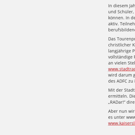
In diesem Ja
und Schüler,
können. In d
aktiv. Teiln
berufsbilden
Das Tourenpr
christlicher 
langjährige 
vollständige
an vielen Ste
www.stadtrad
wird darum ge
des ADFC zu i
Mit der Stad
ermitteln. Di
„RADar!“ dir
Aber nun wird
es unter www
www.kaisersl