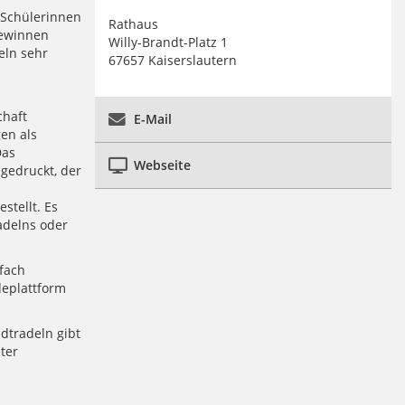
 Schülerinnen
Rathaus
gewinnen
Willy-Brandt-Platz 1
eln sehr
67657 Kaiserslautern
chaft
E-Mail
en als
Das
Webseite
gedruckt, der
stellt. Es
adelns oder
fach
deplattform
adtradeln gibt
ter