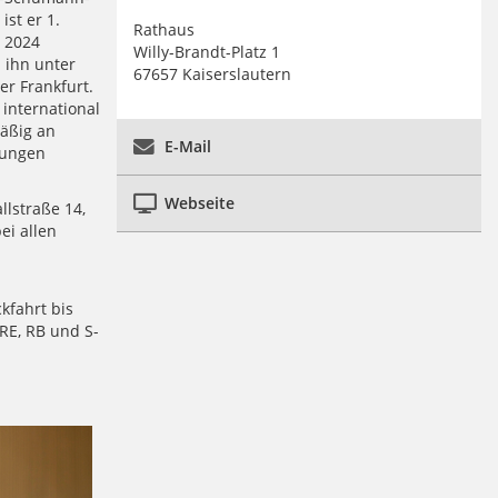
st er 1.
Rathaus
s 2024
Willy-Brandt-Platz 1
 ihn unter
67657 Kaiserslautern
r Frankfurt.
 international
mäßig an
E-Mail
Jungen
Webseite
llstraße 14,
ei allen
kfahrt bis
 RE, RB und S-