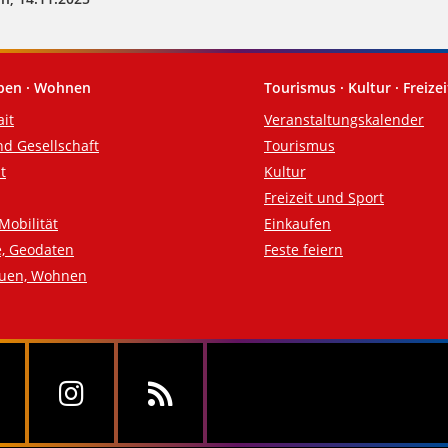
eben · Wohnen
Tourismus · Kultur · Freizei
ait
Veranstaltungskalender
nd Gesellschaft
Tourismus
t
Kultur
Freizeit und Sport
Mobilität
Einkaufen
e, Geodaten
Feste feiern
auen, Wohnen