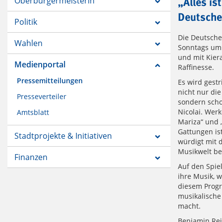
Oberbürgermeisterin
„Alles is
Deutsche
Politik
Die Deutsche
Wahlen
Sonntags um 
und mit Kiera
Medienportal
Raffinesse.
Pressemitteilungen
Es wird gestr
nicht nur di
Presseverteiler
sondern scho
Nicolai. Werk
Amtsblatt
Mariza“ und 
Gattungen is
Stadtprojekte & Initiativen
würdigt mit 
Musikwelt b
Finanzen
Auf den Spie
ihre Musik, w
diesem Progr
musikalische
macht.
Benjamin Rei