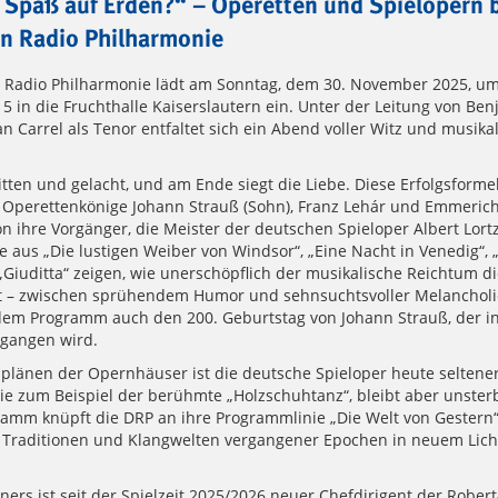
t Spaß auf Erden?“ – Operetten und Spielopern b
n Radio Philharmonie
 Radio Philharmonie lädt am Sonntag, dem 30. November 2025, u
5 in die Fruchthalle Kaiserslautern ein. Unter der Leitung von Ben
n Carrel als Tenor entfaltet sich ein Abend voller Witz und musika
itten und gelacht, und am Ende siegt die Liebe. Diese Erfolgsforme
e Operettenkönige Johann Strauß (Sohn), Franz Lehár und Emmeric
n ihre Vorgänger, die Meister der deutschen Spieloper Albert Lort
e aus „Die lustigen Weiber von Windsor“, „Eine Nacht in Venedig“, 
„Giuditta“ zeigen, wie unerschöpflich der musikalische Reichtum di
t – zwischen sprühendem Humor und sehnsuchtsvoller Melancholi
dem Programm auch den 200. Geburtstag von Johann Strauß, der i
egangen wird.
lplänen der Opernhäuser ist die deutsche Spieloper heute seltener
ie zum Beispiel der berühmte „Holzschuhtanz“, bleibt aber unsterb
amm knüpft die DRP an ihre Programmlinie „Die Welt von Gestern“ 
 Traditionen und Klangwelten vergangener Epochen in neuem Lich
ners ist seit der Spielzeit 2025/2026 neuer Chefdirigent der Robe