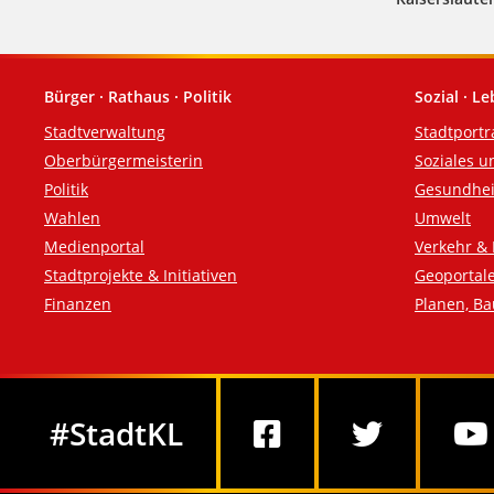
Bürger · Rathaus · Politik
Sozial · L
Fußzeile
Stadtverwaltung
Stadtportr
Oberbürgermeisterin
Soziales u
Politik
Gesundhei
Wahlen
Umwelt
Medienportal
Verkehr & 
Stadtprojekte & Initiativen
Geoportal
Finanzen
Planen, B
Social Media
#StadtKL