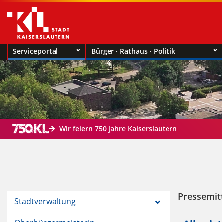
Serviceportal
Bürger · Rathaus · Politik
Wir feiern 750 Jahre Kaiserslautern
Pressemit
Stadtverwaltung