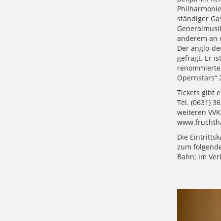
Philharmonie
ständiger Ga
Generalmusik
anderem an d
Der anglo-deu
gefragt. Er 
renommierten
Opernstars“ 
Tickets gibt 
Tel. (0631) 3
weiteren VVK-
www.fruchth
Die Eintritts
zum folgenden
Bahn; im Ver