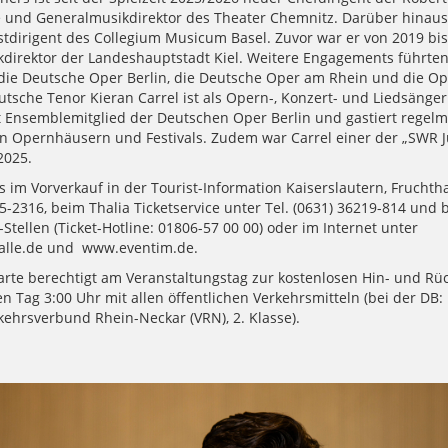
 und Generalmusikdirektor des Theater Chemnitz. Darüber hinaus i
stdirigent des Collegium Musicum Basel. Zuvor war er von 2019 bi
direktor der Landeshauptstadt Kiel. Weitere Engagements führten
ie Deutsche Oper Berlin, die Deutsche Oper am Rhein und die Ope
tsche Tenor Kieran Carrel ist als Opern-, Konzert- und Liedsänger
ist Ensemblemitglied der Deutschen Oper Berlin und gastiert regel
 Opernhäusern und Festivals. Zudem war Carrel einer der „SWR 
2025.
es im Vorverkauf in der Tourist-Information Kaiserslautern, Fruchtha
65-2316, beim Thalia Ticketservice unter Tel. (0631) 36219-814 und b
Stellen (Ticket-Hotline: 01806-57 00 00) oder im Internet unter
alle.de und www.eventim.de.
karte berechtigt am Veranstaltungstag zur kostenlosen Hin- und Rüc
 Tag 3:00 Uhr mit allen öffentlichen Verkehrsmitteln (bei der DB:
kehrsverbund Rhein-Neckar (VRN), 2. Klasse).