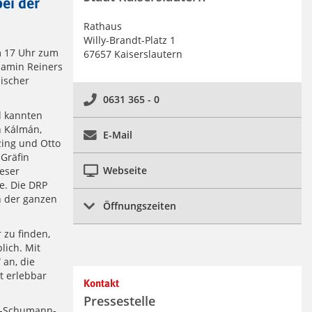
ei der
Rathaus
Willy-Brandt-Platz 1
m 17 Uhr zum
67657 Kaiserslautern
jamin Reiners
lischer
0631 365 - 0
l kannten
h Kálmán,
E-Mail
zing und Otto
„Gräfin
Webseite
eser
e. Die DRP
n der ganzen
Öffnungszeiten
 zu finden,
lich. Mit
an, die
t erlebbar
Kontakt
Pressestelle
rt-Schumann-