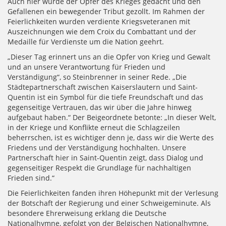
Auch hier wurde der Opfer des Krieges gedacht und den
Gefallenen ein bewegender Tribut gezollt. Im Rahmen der
Feierlichkeiten wurden verdiente Kriegsveteranen mit
Auszeichnungen wie dem Croix du Combattant und der
Medaille für Verdienste um die Nation geehrt.
„Dieser Tag erinnert uns an die Opfer von Krieg und Gewalt
und an unsere Verantwortung für Frieden und
Verständigung“, so Steinbrenner in seiner Rede. „Die
Städtepartnerschaft zwischen Kaiserslautern und Saint-
Quentin ist ein Symbol für die tiefe Freundschaft und das
gegenseitige Vertrauen, das wir über die Jahre hinweg
aufgebaut haben.“ Der Beigeordnete betonte: „In dieser Welt,
in der Kriege und Konflikte erneut die Schlagzeilen
beherrschen, ist es wichtiger denn je, dass wir die Werte des
Friedens und der Verständigung hochhalten. Unsere
Partnerschaft hier in Saint-Quentin zeigt, dass Dialog und
gegenseitiger Respekt die Grundlage für nachhaltigen
Frieden sind.“
Die Feierlichkeiten fanden ihren Höhepunkt mit der Verlesung
der Botschaft der Regierung und einer Schweigeminute. Als
besondere Ehrerweisung erklang die Deutsche
Nationalhymne, gefolgt von der Belgischen Nationalhymne,