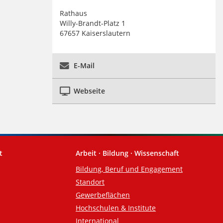
Rathaus
Willy-Brandt-Platz 1
67657 Kaiserslautern
E-Mail
Webseite
t
Arbeit · Bildung · Wissenschaft
Bildung, Beruf und Engagement
Standort
Gewerbeflächen
Hochschulen & Institute
International