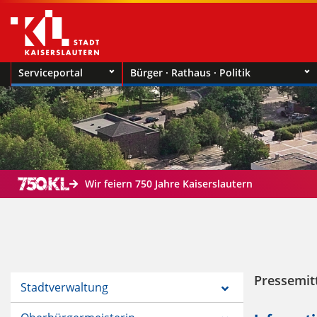
Serviceportal
Bürger · Rathaus · Politik
Wir feiern 750 Jahre Kaiserslautern
Pressemit
Stadtverwaltung