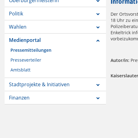
Oberbürgermeisterin
Informat
Politik
Der Ortsvors
18 Uhr zu ein
Wahlen
Polizeiberat
Enkeltrick in
vorbeizukomme
Medienportal
Pressemitteilungen
Presseverteiler
Autor/in:
Pres
Amtsblatt
Kaiserslauter
Stadtprojekte & Initiativen
Finanzen