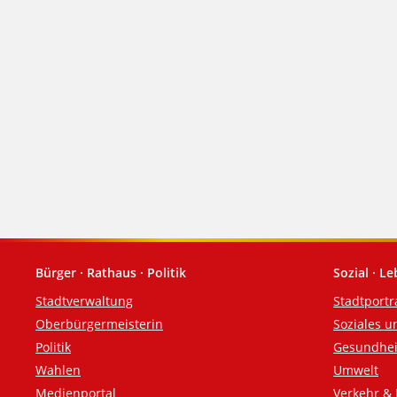
Bürger · Rathaus · Politik
Sozial · L
Fußzeile
Stadtverwaltung
Stadtportr
Oberbürgermeisterin
Soziales u
Politik
Gesundhei
Wahlen
Umwelt
Medienportal
Verkehr & 