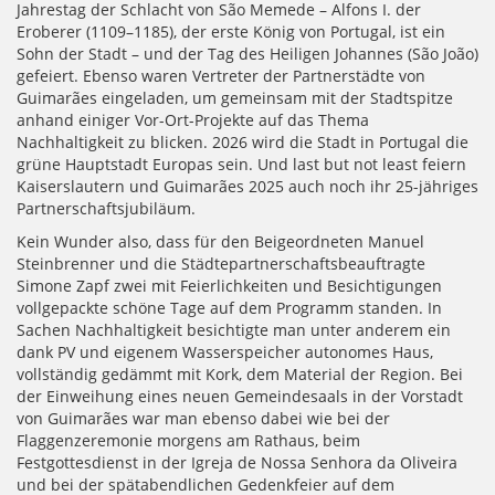
Jahrestag der Schlacht von São Memede – Alfons I. der
Eroberer (1109–1185), der erste König von Portugal, ist ein
Sohn der Stadt – und der Tag des Heiligen Johannes (São João)
gefeiert. Ebenso waren Vertreter der Partnerstädte von
Guimarães eingeladen, um gemeinsam mit der Stadtspitze
anhand einiger Vor-Ort-Projekte auf das Thema
Nachhaltigkeit zu blicken. 2026 wird die Stadt in Portugal die
grüne Hauptstadt Europas sein. Und last but not least feiern
Kaiserslautern und Guimarães 2025 auch noch ihr 25-jähriges
Partnerschaftsjubiläum.
Kein Wunder also, dass für den Beigeordneten Manuel
Steinbrenner und die Städtepartnerschaftsbeauftragte
Simone Zapf zwei mit Feierlichkeiten und Besichtigungen
vollgepackte schöne Tage auf dem Programm standen. In
Sachen Nachhaltigkeit besichtigte man unter anderem ein
dank PV und eigenem Wasserspeicher autonomes Haus,
vollständig gedämmt mit Kork, dem Material der Region. Bei
der Einweihung eines neuen Gemeindesaals in der Vorstadt
von Guimarães war man ebenso dabei wie bei der
Flaggenzeremonie morgens am Rathaus, beim
Festgottesdienst in der Igreja de Nossa Senhora da Oliveira
und bei der spätabendlichen Gedenkfeier auf dem